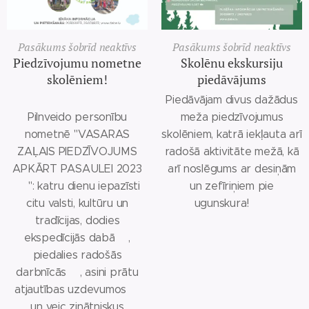
Pasākums šobrīd neaktīvs
Pasākums šobrīd neaktīvs
Piedzīvojumu nometne
Skolēnu ekskursiju
skolēniem!
piedāvājums
Piedāvājam divus dažādus
Pilnveido personību
meža piedzīvojumus
nometnē "VASARAS
skolēniem, katrā iekļauta arī
ZAĻAIS PIEDZĪVOJUMS
radošā aktivitāte mežā, kā
APKĀRT PASAULEI 2023
arī noslēgums ar desiņām
🌍": katru dienu iepazīsti
un zefīriņiem pie
citu valsti, kultūru un
ugunskura! 🔥
tradīcijas, dodies
ekspedīcijās dabā🌳,
piedalies radošās
darbnīcās🎨, asini prātu
atjautības uzdevumos💡
un veic zinātniskus