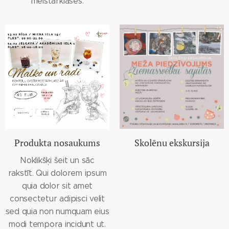
meistarklases.
Produkta nosaukums
Skolēnu ekskursija
Noklikšķi šeit un sāc
rakstīt. Qui dolorem ipsum
quia dolor sit amet
consectetur adipisci velit
sed quia non numquam eius
modi tempora incidunt ut.