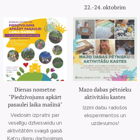
22.-24. oktobrim
Dienas nometne
Mazo dabas pētnieku
"Piedzīvojums apkārt
aktivitāšu kastes
pasaulei laika mašīnā"
Izzini dabu radošos
Veidosim izpratni par
eksperimentos un
veselīgu dzīvesveidu un
uzdevumos!
aktivitātēm svaigā gaisā.
Katru dienu darbosimies