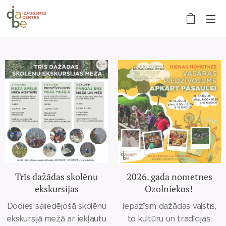
Trīs dažādas skolēnu
2026. gada nometnes
ekskursijas
Ozolniekos!
Dodies saliedējošā skolēnu
Iepazīsim dažādas valstis,
ekskursijā mežā ar iekļautu
to kultūru un tradīcijas.