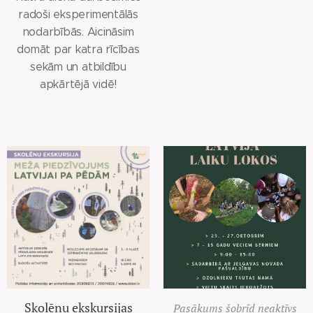
radoši eksperimentālās
nodarbībās. Aicināsim
domāt par katra rīcības
sekām un atbildību
apkārtējā vidē!
Skolēnu ekskursijas
Pasākums šobrīd neaktīvs