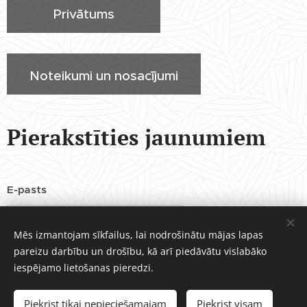
Privātums
Noteikumi un nosacījumi
Pierakstīties jaunumiem
E-pasts
Mēs izmantojam sīkfailus, lai nodrošinātu mājas lapas
pareizu darbību un drošību, kā arī piedāvātu vislabāko
Sūtīt
iespējamo lietošanas pieredzi.
Piekrist tikai nepieciešamajam
Piekrist visam