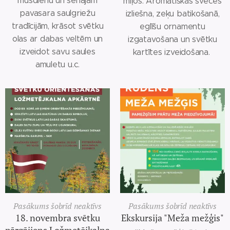
mūsdienu un senajām
mīļos. Aromātiskas sveces
pavasara saulgriežu
izliešna, zeķu batikošanā,
tradīcijām, krāsot svētku
eglīšu ornamentu
olas ar dabas veltēm un
izgatavošana un svētku
izveidot savu saules
kartītes izveidošana.
amuletu u.c.
Pasākums šobrīd neaktīvs
Pasākums šobrīd neaktīvs
18. novembra svētku
Ekskursija "Meža mežģis"