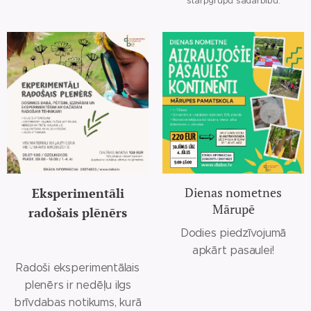
starpgrupu sadarbību.
Dienas nometnes
Eksperimentāli
Mārupē
radošais plēnērs
Dodies piedzīvojumā
apkārt pasaulei!
Radoši eksperimentālais
plenērs ir nedēļu ilgs
brīvdabas notikums, kurā