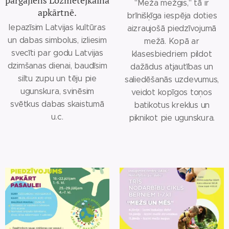
pārgājiens Ložmetējkalna
"Meža mežģis," tā ir
apkārtnē.
brīnišķīga iespēja doties
Iepazīsim Latvijas kultūras
aizraujošā piedzīvojumā
un dabas simbolus, izliesim
mežā. Kopā ar
svecīti par godu Latvijas
klasesbiedriem pildot
dzimšanas dienai, baudīsim
dažādus atjautības un
siltu zupu un tēju pie
saliedēšanās uzdevumus,
ugunskura, svinēsim
veidot kopīgos toņos
svētkus dabas skaistumā
batikotus kreklus un
u.c.
piknikot pie ugunskura.