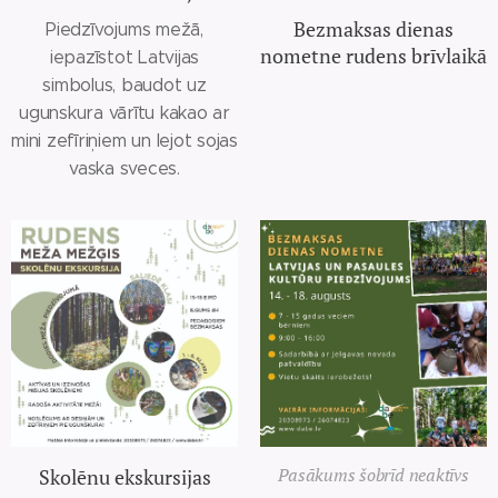
Bezmaksas dienas
Piedzīvojums mežā,
nometne rudens brīvlaikā
iepazīstot Latvijas
simbolus, baudot uz
ugunskura vārītu kakao ar
mini zefīriņiem un lejot sojas
vaska sveces.
Skolēnu ekskursijas
Pasākums šobrīd neaktīvs