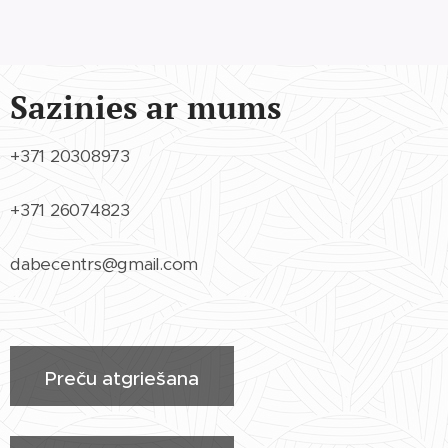
Sazinies ar mums
+371 20308973
+371 26074823
dabecentrs@gmail.com
Preču atgriešana