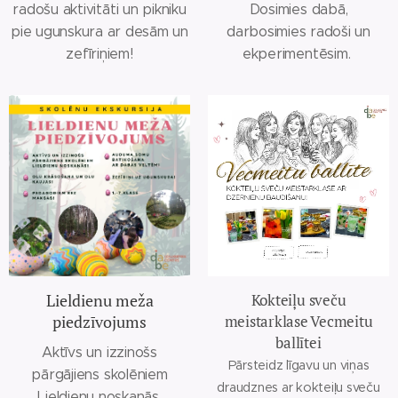
radošu aktivitāti un pikniku
Dosimies dabā,
pie ugunskura ar desām un
darbosimies radoši un
zefīriņiem!
ekperimentēsim.
Lieldienu meža
Kokteiļu sveču
piedzīvojums
meistarklase Vecmeitu
ballītei
Aktīvs un izzinošs
Pārsteidz līgavu un viņas
pārgājiens skolēniem
draudznes ar kokteiļu sveču
Lieldienu noskaņās,