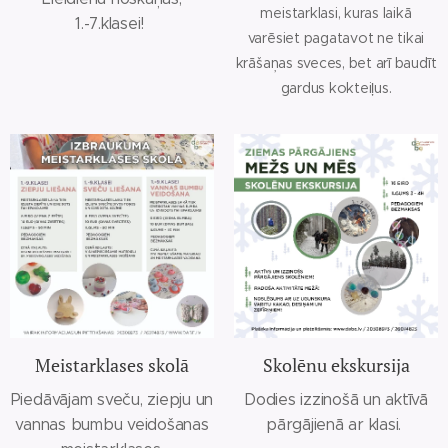
meistarklasi, kuras laikā
1.-7.klasei!
varēsiet pagatavot ne tikai
krāšaņas sveces, bet arī baudīt
gardus kokteiļus.
Meistarklases skolā
Skolēnu ekskursija
Piedāvājam sveču, ziepju un
Dodies izzinošā un aktīvā
vannas bumbu veidošanas
pārgājienā ar klasi.