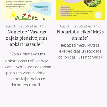
Pasākums šobrīd neaktīvs
Pasākums šobrīd neaktīvs
Nometne "Vasaras
Nodarbību cikls "Mežs
zaļais piedzīvojums
un mēs"
apkārt pasaulei"
Iepazīsti mežu jautrās
ekspedīcijās un radošās
"Zaļais piedzīvojums
darbnīcās! Uzzināt vairāk
apkārt pasaulei". Iespēja
uzzināt vairāk par dažādām
pasaules valstīm, doties
ekspedīcijās dabā un
darboties radoši...