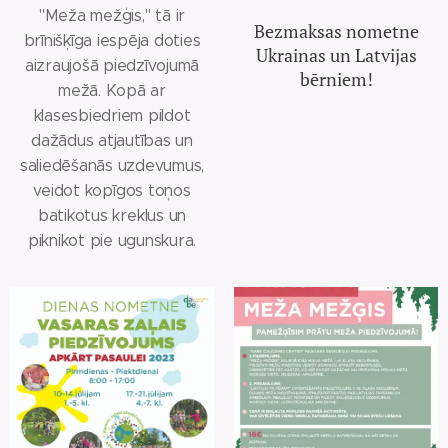
"Meža mežģis," tā ir
Bezmaksas nometne
brīnišķīga iespēja doties
Ukrainas un Latvijas
aizraujošā piedzīvojumā
bērniem!
mežā. Kopā ar
klasesbiedriem pildot
dažādus atjautības un
saliedēšanās uzdevumus,
veidot kopīgos toņos
batikotus kreklus un
piknikot pie ugunskura.