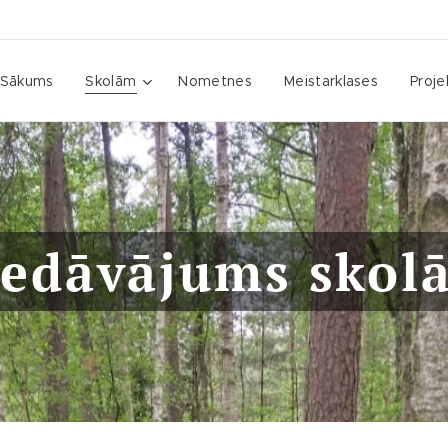
Sākums
Skolām
Nometnes
Meistarklases
Proje
iedāvājums skol