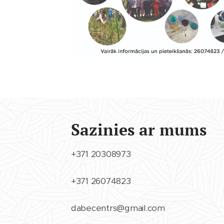
Sazinies ar mums
+371 20308973
+371 26074823
dabecentrs@gmail.com