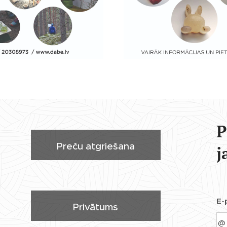
P
Preču atgriešana
j
E-
Privātums