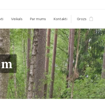
kti
Veikals
Par mums
Kontakti
Grozs
ām