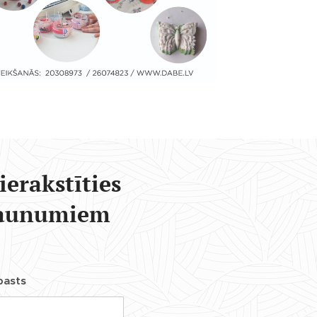
ierakstīties
aunumiem
pasts