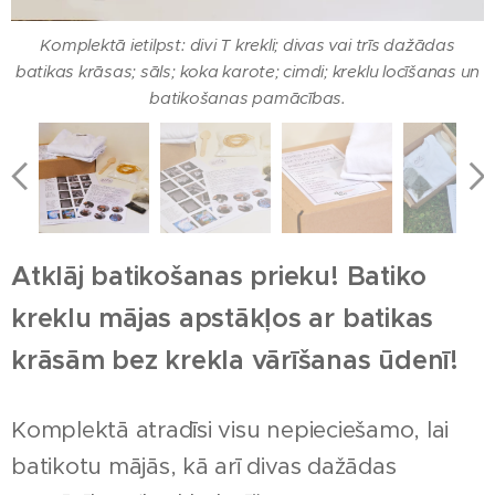
Komplektā ietilpst: divi T krekli; divas vai trīs dažādas
Komplektā ietilpst: divi T krekli; divas vai trīs dažādas
Komplektā ietilpst: divi T krekli; divas vai trīs dažādas
batikas krāsas; sāls; koka karote; cimdi; kreklu locīšanas un
batikas krāsas; sāls; koka karote; cimdi; kreklu locīšanas un
batikas krāsas; sāls; koka karote; cimdi; kreklu locīšanas un
batikošanas pamācības.
batikošanas pamācības.
batikošanas pamācības.
Atklāj batikošanas prieku! Batiko
kreklu mājas apstākļos ar batikas
krāsām bez krekla vārīšanas ūdenī!
Komplektā atradīsi visu nepieciešamo, lai
batikotu mājās, kā arī divas dažādas