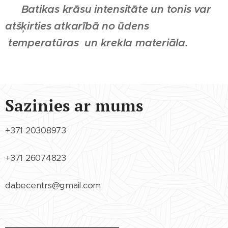
❕
Batikas krāsu intensitāte un tonis var
atšķirties atkarībā no ūdens
temperatūras un krekla materiāla.
Sazinies ar mums
+371 20308973
+371 26074823
dabecentrs@gmail.com