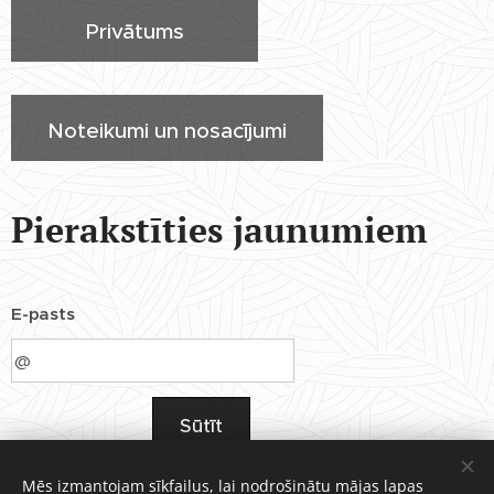
Privātums
Noteikumi un nosacījumi
Pierakstīties jaunumiem
E-pasts
Sūtīt
Mēs izmantojam sīkfailus, lai nodrošinātu mājas lapas