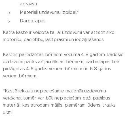
apraksti.
Materiāli uzdevumu izpildei.*
Darba lapas.
Katra kaste ir veidota tā, lai uzdevumi var attīstīt sīko
motoriku, pacietību, lasītprasmi un iedziļināšanos.
Kastes paredzētas bērniem vecumā 4-8 gadiem. Radošie
uzdevumi patiks arī jaunākiem bērniem, darba lapas tiek
pielāgotas 4-6 gadus veciem bērniem un 6-8 gadus
veciem bērniem.
*Kastē iekļauti nepieciešamie materiāli uzdevumu
veikšanai, tomēr var būt nepieciešami daži papildus
materiāli, kas atrodami mājās, piemēram, ūdens, trauks
u.tml.