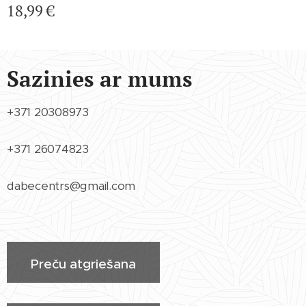
18,99
€
Sazinies ar mums
+371 20308973
+371 26074823
dabecentrs@gmail.com
Preču atgriešana